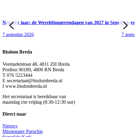
Nog één jaar: de Wereldjongerendagen van 2027 in Seoul
Fotore
7 augustus 2026
7 augus
Bisdom Breda
Veemarktstraat 48, 4811 ZH Breda
Postbus 90189, 4800 RN Breda
T 076 5223444
E secretariaat@bisdombreda.nl
I www.bisdombreda.nl
Het secretariaat is bereikbaar van
maandag t/m vrijdag (8:30-12:30 uur)
Direct naar
Nieuws
Missionaire Parochie
Synodale Kerk