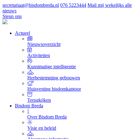
secretariaat@bisdombreda.nl
076 5223444
Mail mij wekelijks alle
nieuws
Steun ons
Actueel
Nieuwsoverzicht
Activiteiten
Kunstmatige intelligentie
Herbestemming gebouwen
Huisvesting bisdomkantoor
Terugkijken
Bisdom Breda
Over Bisdom Breda
Visie en beleid