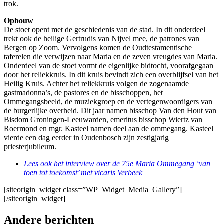
trok.
Opbouw
De stoet opent met de geschiedenis van de stad. In dit onderdeel
trekt ook de heilige Gertrudis van Nijvel mee, de patrones van
Bergen op Zoom. Vervolgens komen de Oudtestamentische
taferelen die verwijzen naar Maria en de zeven vreugdes van Maria.
Onderdeel van de stoet vormt de eigenlijke bidtocht, voorafgegaan
door het reliekkruis. In dit kruis bevindt zich een overblijfsel van het
Heilig Kruis. Achter het reliekkruis volgen de zogenaamde
gastmadonna’s, de pastores en de bisschoppen, het
Ommegangsbeeld, de muziekgroep en de vertegenwoordigers van
de burgerlijke overheid. Dit jaar namen bisschop Van den Hout van
Bisdom Groningen-Leeuwarden, emeritus bisschop Wiertz van
Roermond en mgr. Kasteel namen deel aan de ommegang. Kasteel
vierde een dag eerder in Oudenbosch zijn zestigjarig
priesterjubileum.
Lees ook het interview over de 75e Maria Ommegang ‘van
toen tot toekomst’ met vicaris Verbeek
[siteorigin_widget class=”WP_Widget_Media_Gallery”]
[/siteorigin_widget]
Andere berichten