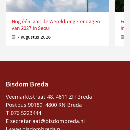
Nog één jaar: de Wereldjongerendagen
Fot
van 2027 in Seoul
in 
7 augustus 2026
7
Bisdom Breda
Veemarktstraat 48, 4811 ZH Breda
Postbus 90189, 4800 RN Breda
T 076 5223444
E secretariaat@bisdombreda.nl
I www.bisdombreda.nl