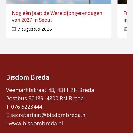
Nog één jaar: de Wereldjongerendagen
Fot
van 2027 in Seoul
in 
7 augustus 2026
7
Bisdom Breda
Veemarktstraat 48, 4811 ZH Breda
Postbus 90189, 4800 RN Breda
T 076 5223444
E secretariaat@bisdombreda.nl
I www.bisdombreda.nl