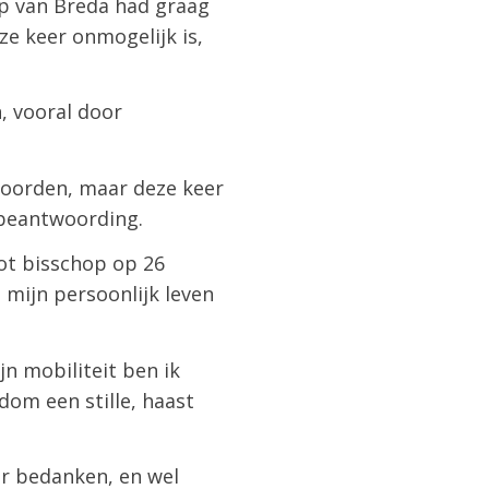
hop van Breda had graag
e keer onmogelijk is,
, vooral door
woorden, maar deze keer
 beantwoording.
tot bisschop op 26
 mijn persoonlijk leven
n mobiliteit ben ik
sdom een stille, haast
oor bedanken, en wel