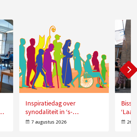
Inspiratiedag over
Bissc
synodaliteit in ‘s-
‘Laat
Hertogenbosch
doorw
7 augustus 2026
26 j