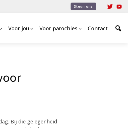
Steun ons
Voor jou
Voor parochies
Contact
voor
ag. Bij die gelegenheid