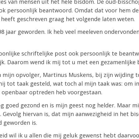
taties van mensen uit het hele bisdom. De oud-bissc
ook persoonlijk beantwoord. Omdat dat voor hem dez
m heeft geschreven graag het volgende laten weten.
 98 jaar geworden. Ik heb veel meeleven ondervonden
nlijke schriftelijke post ook persoonlijk te beant
ijk. Daarom wend ik mij tot u met een gezamenlijke
 mijn opvolger, Martinus Muskens, bij zijn wijding 
j tot taak gesteld, wat toch al mijn taak was: om in
n openbaar optreden heb voorgestaan.
og goed gezond en is mijn geest nog helder. Maar mij
t. Gevolg hiervan is, dat mijn aanwezigheid in het bi
 geworden is.
heid wil ik u allen die mij geluk gewenst hebt daarv