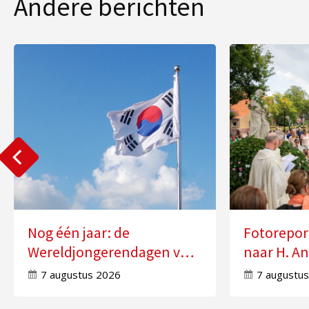
Andere berichten
Nog één jaar: de
Fotorepor
Wereldjongerendagen van
naar H. An
2027 in Seoul
Molensch
7 augustus 2026
7 augustu