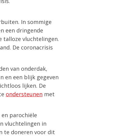
sis.
arbuiten. In sommige
en een dringende
talloze vluchtelingen.
land. De coronacrisis
eden van onderdak,
n en een blijk gegeven
chtloos lijken. De
 te
ondersteunen
met
 en parochiële
n vluchtelingen in
n te doneren voor dit