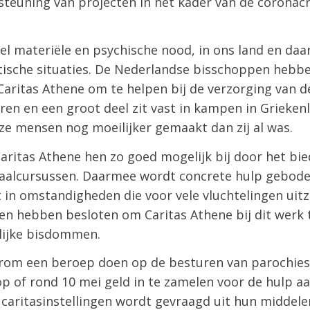
steuning van projecten in het kader van de coronacri
eel materiële en psychische nood, in ons land en da
ische situaties. De Nederlandse bisschoppen hebb
ritas Athene om te helpen bij de verzorging van de 
eren en een groot deel zit vast in kampen in Grieken
eze mensen nog moeilijker gemaakt dan zij al was.
aritas Athene hen zo goed mogelijk bij door het bi
 taalcursussen. Daarmee wordt concrete hulp gebode
 in omstandigheden die voor vele vluchtelingen uitzi
n hebben besloten om Caritas Athene bij dit werk
rlijke bisdommen.
arom een beroep doen op de besturen van parochies
op of rond 10 mei geld in te zamelen voor de hulp aa
 caritasinstellingen wordt gevraagd uit hun middele