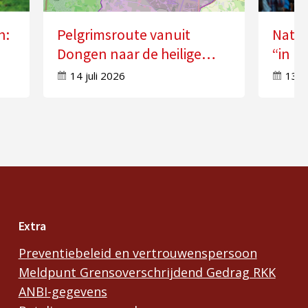
n:
Pelgrimsroute vanuit
Natio
Dongen naar de heilige
“in k
n”
Anna in Molenschot
Geest
14 juli 2026
13 j
Extra
Preventiebeleid en vertrouwenspersoon
Meldpunt Grensoverschrijdend Gedrag RKK
ANBI-gegevens