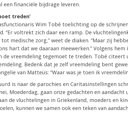
 een financiële bijdrage leveren.
oet treden’
tasfunctionaris Wim Tobé toelichting op de schrijnen
d. “Er voltrekt zich daar een ramp. De vluchteling
 tot medische zorg,” weet de diaken. “Maar zij hebbe
 ons hart dat we daaraan meewerken.” Volgens hem i
m de vreemdeling tegemoet te treden. Tobé citeert u
emdeling. Bedenk dat je zelf vreemdeling bent gewe
angelie van Matteüs: “Waar was je toen ik vreemdeli
urd is naar de parochies en Caritasinstellingen schr
ei, Moederdag, gaan onze gedachten en aandacht u
aan de vluchtelingen in Griekenland, moeders en ki
 voelen, kunnen we samen ook een teken van aandach