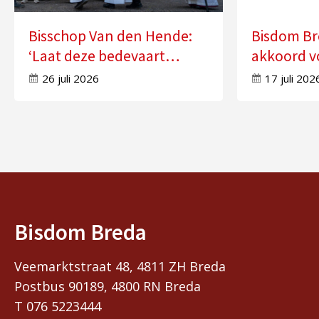
Bisschop Van den Hende:
Bisdom Br
‘Laat deze bedevaart
akkoord v
doorwerken in uw leven’
zes kerke
26 juli 2026
17 juli 202
Bisdom Breda
Veemarktstraat 48, 4811 ZH Breda
Postbus 90189, 4800 RN Breda
T 076 5223444