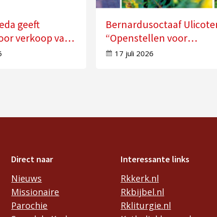
eda geeft
Bernardusoctaaf Ulicote
oor verkoop van
“Openstellen voor
n
veranderingen in je leve
6
17 juli 2026
Direct naar
Interessante links
Nieuws
Rkkerk.nl
Missionaire
Rkbijbel.nl
Parochie
Rkliturgie.nl