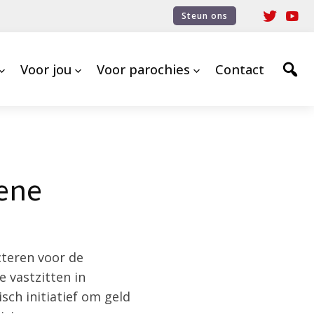
Steun ons
Voor jou
Voor parochies
Contact
hene
teren voor de
e vastzitten in
sch initiatief om geld