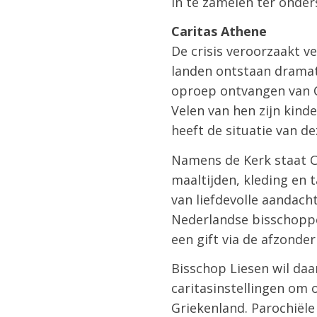
in te zamelen ter onder
Caritas Athene
De crisis veroorzaakt v
landen ontstaan dramat
oproep ontvangen van Ca
Velen van hen zijn kind
heeft de situatie van d
Namens de Kerk staat C
maaltijden, kleding en
van liefdevolle aandacht
Nederlandse bisschoppe
een gift via de afzonde
Bisschop Liesen wil da
caritasinstellingen om 
Griekenland. Parochiële