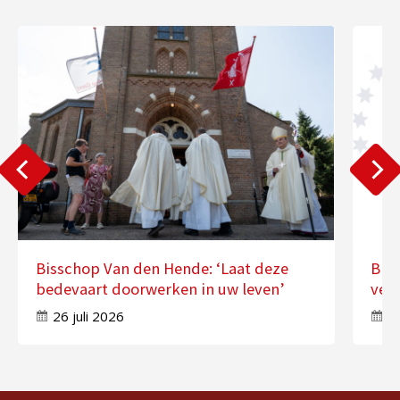
Bisschop Van den Hende: ‘Laat deze
Bis
bedevaart doorwerken in uw leven’
ver
26 juli 2026
17