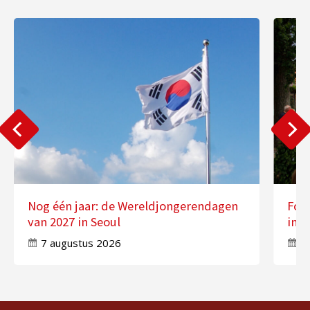
Nog één jaar: de Wereldjongerendagen
Fot
van 2027 in Seoul
in 
7 augustus 2026
7