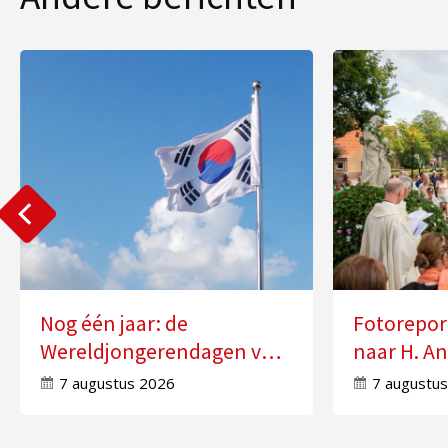
Nog één jaar: de
Fotorepor
Wereldjongerendagen van
naar H. An
2027 in Seoul
Molensch
7 augustus 2026
7 augustu