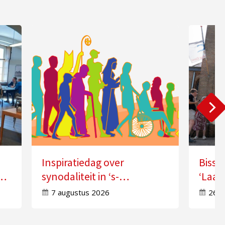
Inspiratiedag over
Bissc
synodaliteit in ‘s-
‘Laat
Hertogenbosch
doorw
7 augustus 2026
26 j