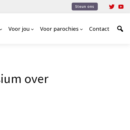
Steun ons
Voor jou
Voor parochies
Contact
sium over