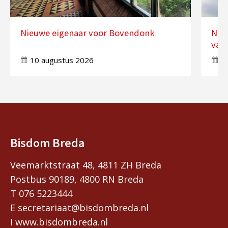
Nieuwe eigenaar voor Bovendonk
Nog
van 
10 augustus 2026
7
Bisdom Breda
Veemarktstraat 48, 4811 ZH Breda
Postbus 90189, 4800 RN Breda
T 076 5223444
E secretariaat@bisdombreda.nl
I www.bisdombreda.nl