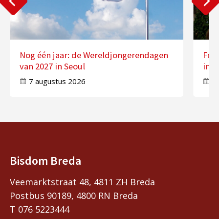
Nog één jaar: de Wereldjongerendagen
Fot
van 2027 in Seoul
in 
7 augustus 2026
7
Bisdom Breda
Veemarktstraat 48, 4811 ZH Breda
Postbus 90189, 4800 RN Breda
T 076 5223444