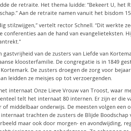
de de retraite. Het thema luidde: “Bekeert U, het Ri
dschap.” Aan de retraite namen vanuit het bisdom 15
dig stilzwijgen,” vertelt rector Schnell. “Dit werkte z
e conferenties aan de hand van evangelieteksten. H
antrekt.”
 gastvrijheid van de zusters van Liefde van Kortem
aanse kloosterfamilie. De congregatie is in 1849 ges
n Kortemark. De zusters droegen de zorg voor bejaa
aan leidden ze meisjes op tot verzoergenden.
het internaat Onze Lieve Vrouw van Troost, waar mei
teel telt het internaat 80 internen. Er zijn er die v
ger of middelbaar onderwijs. De meesten volgen een o
 internaat trachten de zusters de Blijde Boodschap 
rbeeld maar ook door morgen- en avondwijding, re