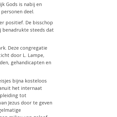
jk Gods is nabij en
 personen deel.
eer positief. De bisschop
ij benadrukte steeds dat
ark. Deze congregatie
ticht door L. Lampe,
rden, gehandicapten en
sjes bijna kosteloos
anuit het internaat
pleiding tot
van Jezus door te geven
gelmatige