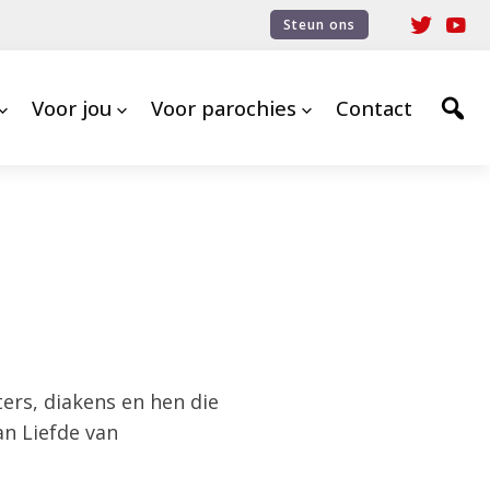
Steun ons
Voor jou
Voor parochies
Contact
ters, diakens en hen die
an Liefde van