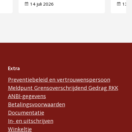
n”
Anna in Molenschot
Geest
14 juli 2026
13 j
Extra
Preventiebeleid en vertrouwenspersoon
Meldpunt Grensoverschrijdend Gedrag RKK
ANBI-gegevens
Betalingsvoorwaarden
Documentatie
In- en uitschrijven
Winkeltje