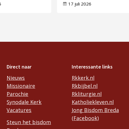
n
veranderingen in je leve
6
17 juli 2026
Direct naar
Interessante links
Nieuws
Rkkerk.nl
Missionaire
Rkbijbel.nl
Parochie
Rkliturgie.nl
Synodale Kerk
Katholiekleven.nl
Vacatures
Jong Bisdom Breda
(Facebook)
Steun het bisdom