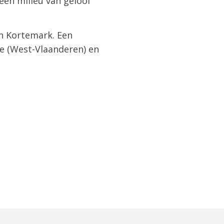
een milieu van geloof
n Kortemark. Een
le (West-Vlaanderen) en