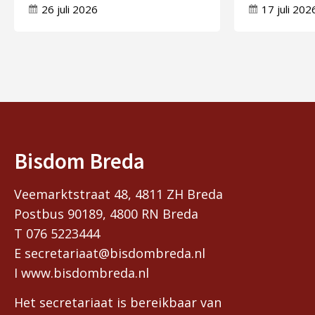
doorwerken in uw leven’
zes kerke
26 juli 2026
17 juli 202
Bisdom Breda
Veemarktstraat 48, 4811 ZH Breda
Postbus 90189, 4800 RN Breda
T 076 5223444
E secretariaat@bisdombreda.nl
I www.bisdombreda.nl
Het secretariaat is bereikbaar van