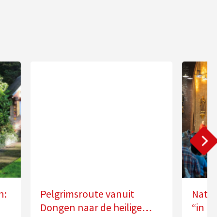
n:
Pelgrimsroute vanuit
Natio
Dongen naar de heilige
“in k