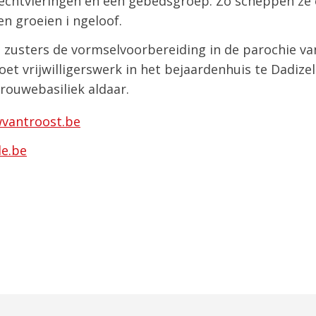
iechtvieringen en een gebedsgroep. Zo scheppen ze 
n groeien i ngeloof.
 zusters de vormselvoorbereiding in de parochie va
t vrijwilligerswerk in het bejaardenhuis te Dadize
Vrouwebasiliek aldaar.
vantroost.be
de.be