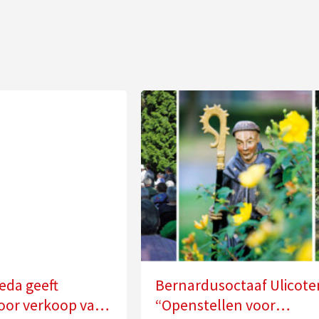
eda geeft
Bernardusoctaaf Ulicote
oor verkoop van
“Openstellen voor