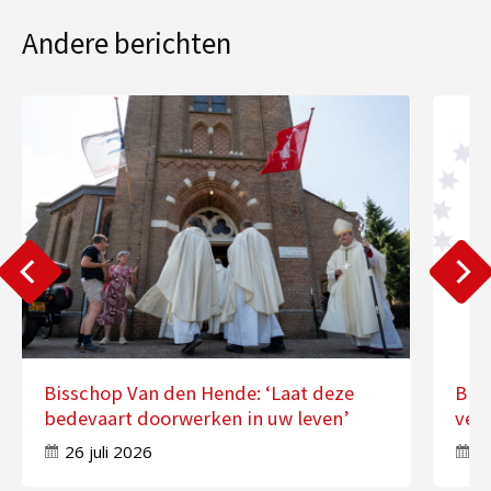
Andere berichten
Bisschop Van den Hende: ‘Laat deze
Bis
bedevaart doorwerken in uw leven’
ver
26 juli 2026
17