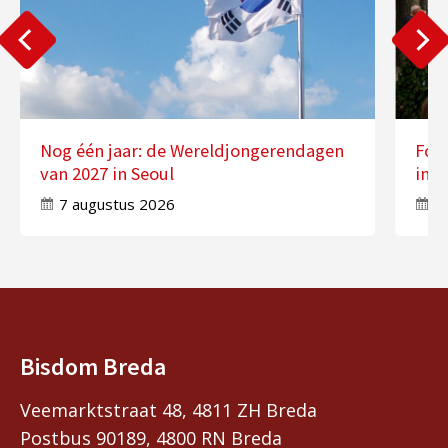
Nog één jaar: de Wereldjongerendagen
Fot
van 2027 in Seoul
in 
7 augustus 2026
7
Bisdom Breda
Veemarktstraat 48, 4811 ZH Breda
Postbus 90189, 4800 RN Breda