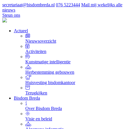
secretariaat@bisdombreda.nl
076 5223444
Mail mij wekelijks alle
nieuws
Steun ons
Actueel
Nieuwsoverzicht
Activiteiten
Kunstmatige intelligentie
Herbestemming gebouwen
Huisvesting bisdomkantoor
Terugkijken
Bisdom Breda
Over Bisdom Breda
Visie en beleid