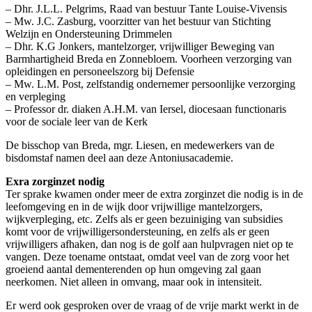
– Dhr. J.L.L. Pelgrims, Raad van bestuur Tante Louise-Vivensis
– Mw. J.C. Zasburg, voorzitter van het bestuur van Stichting
Welzijn en Ondersteuning Drimmelen
– Dhr. K.G Jonkers, mantelzorger, vrijwilliger Beweging van
Barmhartigheid Breda en Zonnebloem. Voorheen verzorging van
opleidingen en personeelszorg bij Defensie
– Mw. L.M. Post, zelfstandig ondernemer persoonlijke verzorging
en verpleging
– Professor dr. diaken A.H.M. van Iersel, diocesaan functionaris
voor de sociale leer van de Kerk
De bisschop van Breda, mgr. Liesen, en medewerkers van de
bisdomstaf namen deel aan deze Antoniusacademie.
Exra zorginzet nodig
Ter sprake kwamen onder meer de extra zorginzet die nodig is in de
leefomgeving en in de wijk door vrijwillige mantelzorgers,
wijkverpleging, etc. Zelfs als er geen bezuiniging van subsidies
komt voor de vrijwilligersondersteuning, en zelfs als er geen
vrijwilligers afhaken, dan nog is de golf aan hulpvragen niet op te
vangen. Deze toename ontstaat, omdat veel van de zorg voor het
groeiend aantal dementerenden op hun omgeving zal gaan
neerkomen. Niet alleen in omvang, maar ook in intensiteit.
Er werd ook gesproken over de vraag of de vrije markt werkt in de