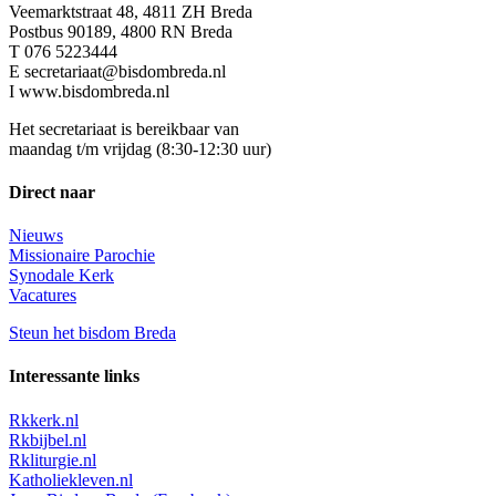
Veemarktstraat 48, 4811 ZH Breda
Postbus 90189, 4800 RN Breda
T 076 5223444
E secretariaat@bisdombreda.nl
I www.bisdombreda.nl
Het secretariaat is bereikbaar van
maandag t/m vrijdag (8:30-12:30 uur)
Direct naar
Nieuws
Missionaire Parochie
Synodale Kerk
Vacatures
Steun het bisdom Breda
Interessante links
Rkkerk.nl
Rkbijbel.nl
Rkliturgie.nl
Katholiekleven.nl