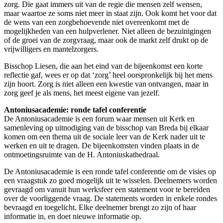
zorg. Die gaat immers uit van de regie die mensen zelf wensen,
maar waartoe ze soms niet meer in staat zijn. Ook komt het voor dat
de wens van een zorgbehoevende niet overeenkomt met de
mogelijkheden van een hulpverlener. Niet alleen de bezuinigingen
of de groei van de zorgvraag, maar ook de markt zelf drukt op de
vrijwilligers en mantelzorgers.
Bisschop Liesen, die aan het eind van de bijeenkomst een korte
reflectie gaf, wees er op dat ‘zorg’ heel oorspronkelijk bij het mens
zijn hoort. Zorg is niet alleen een kwestie van ontvangen, maar in
zorg geef je als mens, het meest eigene van jezelf.
Antoniusacademie: ronde tafel conferentie
De Antoniusacademie is een forum waar mensen uit Kerk en
samenleving op uitnodiging van de bisschop van Breda bij elkaar
komen om een thema uit de sociale leer van de Kerk nader uit te
werken en uit te dragen. De bijeenkomsten vinden plaats in de
ontmoetingsruimte van de H. Antoniuskathedraal.
De Antoniusacademie is een ronde tafel conferentie om de visies op
een vraagstuk zo goed mogelijk uit te wisselen. Deelnemers worden
gevraagd om vanuit hun werksfeer een statement voor te bereiden
over de voorliggende vraag. De statements worden in enkele rondes
bevraagd en toegelicht. Elke deelnemer brengt zo zijn of haar
informatie in, en doet nieuwe informatie op.