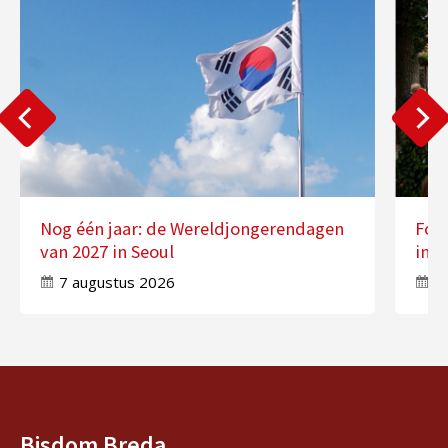
Nog één jaar: de Wereldjongerendagen
Fot
van 2027 in Seoul
in 
7 augustus 2026
7
Bisdom Breda