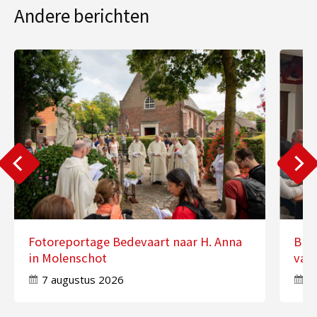
Andere berichten
Fotoreportage Bedevaart naar H. Anna
Binn
in Molenschot
van 
7 augustus 2026
7