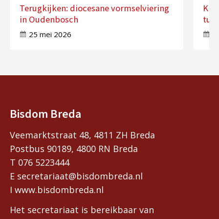
Terugkijken: diocesane vormselviering
KNR
in Oudenbosch
tus
25 mei 2026
8
Bisdom Breda
Veemarktstraat 48, 4811 ZH Breda
Postbus 90189, 4800 RN Breda
T 076 5223444
E secretariaat@bisdombreda.nl
I www.bisdombreda.nl
Het secretariaat is bereikbaar van