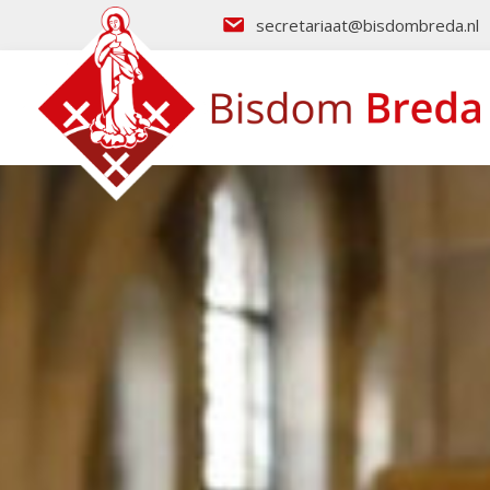
secretariaat@bisdombreda.nl