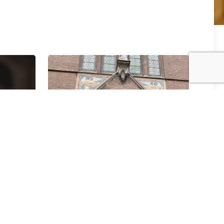
 gast
Terugblik: Chrismamis
2025 (met fotoreportage)
16 april 2025