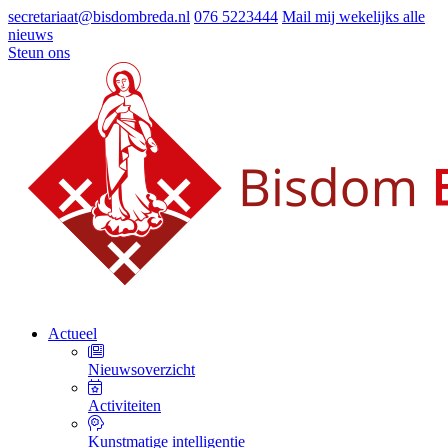
secretariaat@bisdombreda.nl
076 5223444
Mail mij wekelijks alle
nieuws
Steun ons
Actueel
Nieuwsoverzicht
Activiteiten
Kunstmatige intelligentie