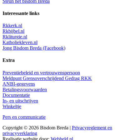
Steun het bisdom Breda
Interessante links
Rkkerk.nl
Rkbijbel.nl
Rkliturgie.nl
Katholiekleven.nl
Jong Bisdom Breda (Facebook)
Extra
Preventiebeleid en vertrouwenspersoon
Meldpunt Grensoverschrijdend Gedrag RKK
ANBI-gegevens
Betalingsvoorwaarden
Documentatie
In- en uitschrijven
Winkeltje
Pers en communicatie
Copyright © 2026 Bisdom Breda |
Privacyreglement en
privacyverklaring
Realisatie website door:
Webheld.nl