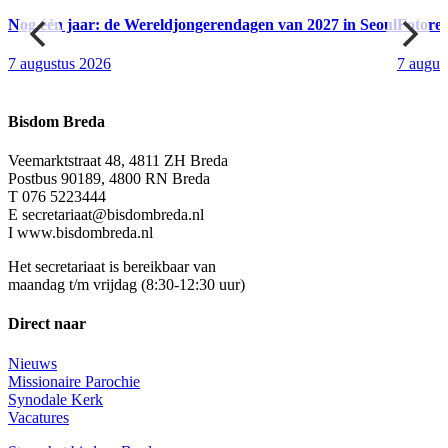
Nog één jaar: de Wereldjongerendagen van 2027 in Seoul
Fotore
7 augustus 2026
7 augus
Bisdom Breda
Veemarktstraat 48, 4811 ZH Breda
Postbus 90189, 4800 RN Breda
T 076 5223444
E secretariaat@bisdombreda.nl
I www.bisdombreda.nl
Het secretariaat is bereikbaar van
maandag t/m vrijdag (8:30-12:30 uur)
Direct naar
Nieuws
Missionaire Parochie
Synodale Kerk
Vacatures