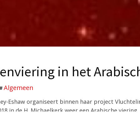
enviering in het Arabisc
Algemeen
tey-Eshaw organiseert binnen haar project Vluchtel
018 in de H. Michaelkerk weer een Arabische viering.
het Hoogfeest van de Verschijning des Heren, in de