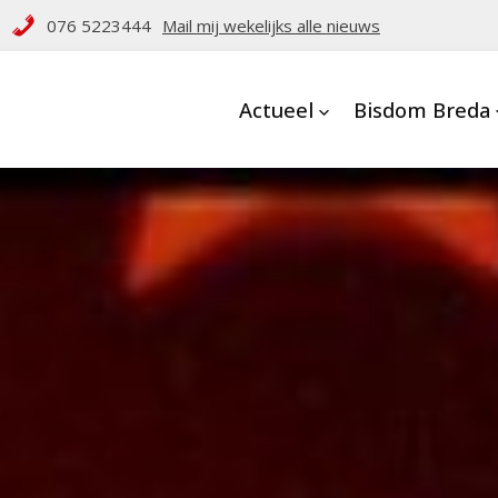
076 5223444
Mail mij wekelijks alle nieuws
Actueel
Bisdom Breda