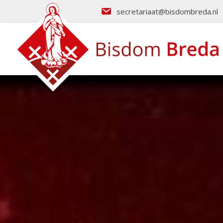
secretariaat@bisdombreda.nl