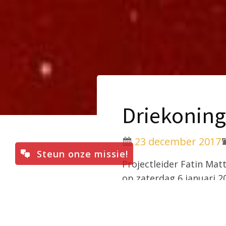
Driekoning
23 december 2017
Steun onze missie!
Projectleider Fatin Mat
op zaterdag 6 januari 2
rooms-katholieke Kerk 
Driekoningen.