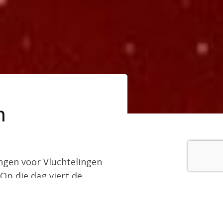
h
ingen voor Vluchtelingen
 Op die dag viert de
 volksmond