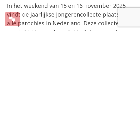
In het weekend van 15 en 16 november 2025
vindt de jaarlijkse Jongerencollecte plaats in
alle parochies in Nederland. Deze collecte is
een initiatief van Jong Katholiek, opgezet om
financiële middelen te verzamelen voor
landelijke en lokale jongerenprojecten binnen
de Rooms-Katholieke Kerk. Geven kan ook via
de QR-code onderaan dit bericht.
De opbrengsten van de Jongerencollecte
worden gebruikt om diverse projecten te
ondersteunen, zoals een aanbod voor
jongeren die interesse hebben in het
katholieke geloof. Ook landelijke
ontmoetingen, de Katholieke Jongerendag,
jongerenreizen en activiteiten in het kader van