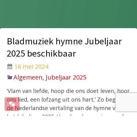
Bladmuziek hymne Jubeljaar
2025 beschikbaar
16 mei 2024
Algemeen, Jubeljaar 2025
‘Vlam van liefde, hoop die ons doet leven, hoor
ons lied, een lofzang uit ons hart.’ Zo begint
de Nederlandse vertaling van de hymne voor
het Jubeljaar 2025. Van deze hymne is nu ook
de bladmuziek beschikbaar, met de
verschillende varianten qua