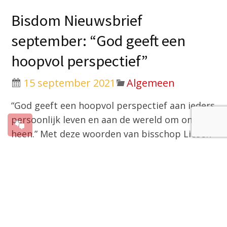
Bisdom Nieuwsbrief
september: “God geeft een
hoopvol perspectief”
15 september 2021
Algemeen
“God geeft een hoopvol perspectief aan ieders
persoonlijk leven en aan de wereld om ons
heen.” Met deze woorden van bisschop Liesen
opent de nieuwsbrief van het Bisdom Breda
die vandaag verschijnt. De nieuwsbrief komt
uit in een periode waarin de Kerk extra
aandacht heeft voor de schepping. “Wie ijvert
voor een gezond milieu, heeft ook aandacht
voor wat de leefomgeving ongezond maakt en