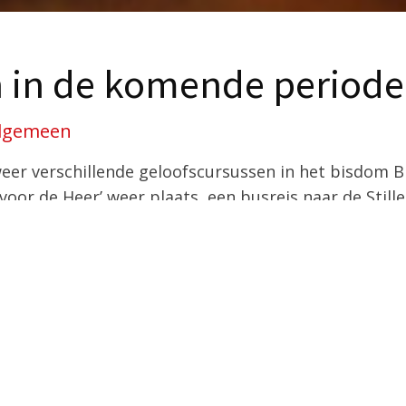
en in de komende periode
lgemeen
eer verschillende geloofscursussen in het bisdom B
 voor de Heer’ weer plaats, een busreis naar de Stil
n er verschillende activiteiten georganiseerd voor
en in februari en maart 2023
loofscursus Liturgie en Sacramenten
bijeenkomst
Food & Vocation
sinitiatief
’24 uur voor de Heer’