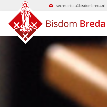
secretariaat@bisdombreda.nl