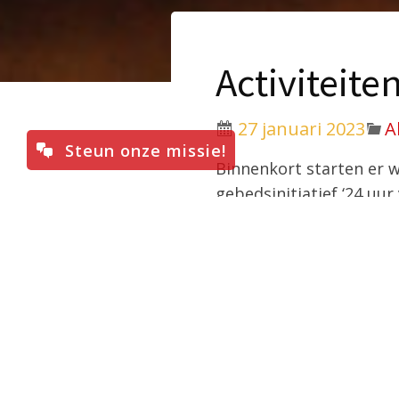
Activiteit
27 januari 2023
A
Steun onze missie!
Binnenkort starten er w
gebedsinitiatief ‘24 uur
misdienaarsdag en worde
Aankomende activiteit
8 februari:
Start Ge
12 maart: Jongeren
17 – 18 maart: Gebed