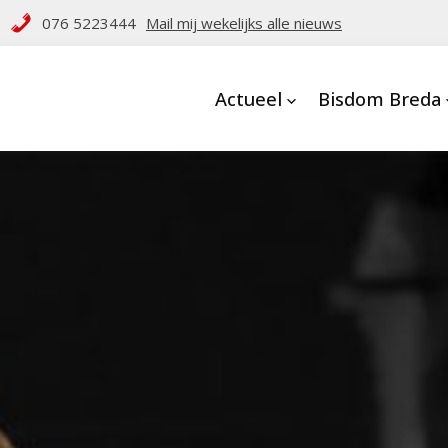
076 5223444
Mail mij wekelijks alle nieuws
Actueel
Bisdom Breda