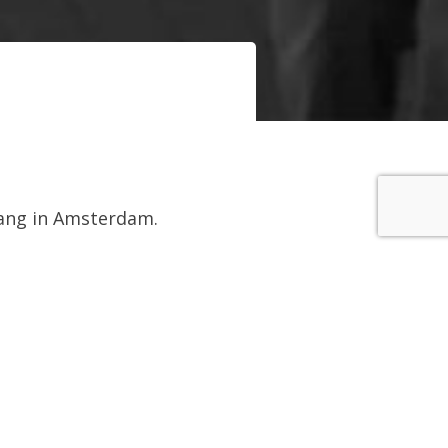
gang in Amsterdam.
ng deelnemen.
Omgang.