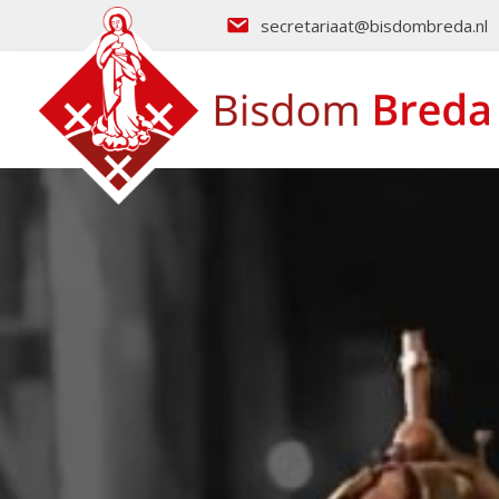
secretariaat@bisdombreda.nl