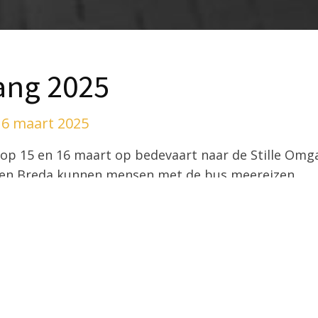
ang 2025
16 maart 2025
op 15 en 16 maart op bedevaart naar de Stille Om
en Breda kunnen mensen met de bus meereizen.
 uiteraard ook eigen initiatief aan de Stille Omga
ie en aanmelding zie de
themapagina van de Stille 