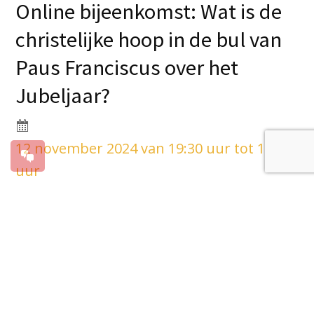
Online bijeenkomst: Wat is de
christelijke hoop in de bul van
Paus Franciscus over het
Jubeljaar?
12 november 2024 van 19:30 uur tot 12:30
uur
Op dinsdag 24 december 2024 opent paus
Franciscus het Jubeljaar in Rome. Daarna
volgen bisdommen wereldwijd met een
openingsviering in hun kathedraal op zondag
29 december. In het bisdom Breda vindt deze
openingsviering plaats in de H.