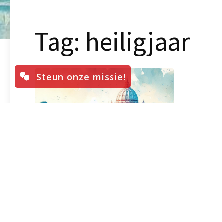
Tag:
heiligjaar
Steun onze missie!
Gebedskaart en hymne
voor het Jubeljaar 2025