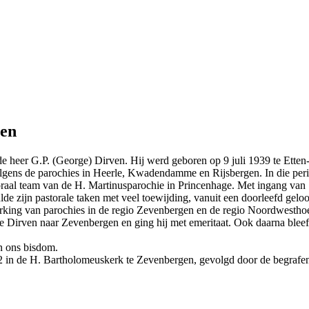
ven
de heer G.P. (George) Dirven. Hij werd geboren op 9 juli 1939 te Etten-
lgens de parochies in Heerle, Kwadendamme en Rijsbergen. In die peri
toraal team van de H. Martinusparochie in Princenhage. Met ingang van
de zijn pastorale taken met veel toewijding, vanuit een doorleefd gel
erking van parochies in de regio Zevenbergen en de regio Noordwestho
Dirven naar Zevenbergen en ging hij met emeritaat. Ook daarna bleef hij
in ons bisdom.
2 in de H. Bartholomeuskerk te Zevenbergen, gevolgd door de begrafeni