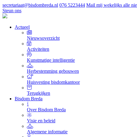
secretariaat@bisdombreda.nl
076 5223444
Mail mij wekelijks alle n
Steun ons
Actueel
Nieuwsoverzicht
Activiteiten
Kunstmatige intelligentie
Herbestemming gebouwen
Huisvesting bisdomkantoor
Terugkijken
Bisdom Breda
Over Bisdom Breda
Visie en beleid
Algemene informatie