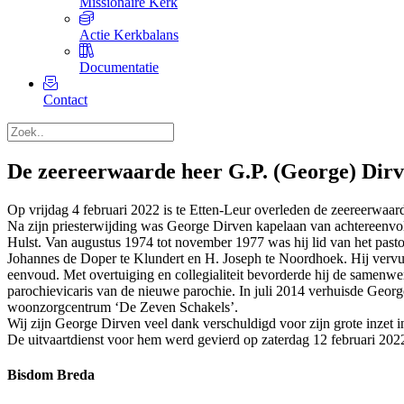
Missionaire Kerk
Actie Kerkbalans
Documentatie
Contact
De zeereerwaarde heer G.P. (George) Dir
Op vrijdag 4 februari 2022 is te Etten-Leur overleden de zeereerwaar
Na zijn priesterwijding was George Dirven kapelaan van achtereenvo
Hulst. Van augustus 1974 tot november 1977 was hij lid van het pas
Johannes de Doper te Klundert en H. Joseph te Noordhoek. Hij vervul
eenvoud. Met overtuiging en collegialiteit bevorderde hij de samenw
parochievicaris van de nieuwe parochie. In juli 2014 verhuisde George 
woonzorgcentrum ‘De Zeven Schakels’.
Wij zijn George Dirven veel dank verschuldigd voor zijn grote inzet 
De uitvaartdienst voor hem werd gevierd op zaterdag 12 februari 202
Bisdom Breda