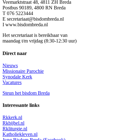
Veemarktstraat 48, 4811 ZH Breda
Postbus 90189, 4800 RN Breda
T 076 5223444
E secretariaat@bisdombreda.nl
I www.bisdombreda.nl
Het secretariaat is bereikbaar van
maandag t/m vrijdag (8:30-12:30 uur)
Direct naar
Nieuws
Missionaire Parochie
Synodale Kerk
Vacatures
Steun het bisdom Breda
Interessante links
Rkkerk.nl
Rkbijbel.nl
Rkliturgie.nl
Katholiekleven.nl
Jong Bisdom Breda (Facebook)