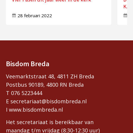
K.Ke
28 februari 2022
2
Bisdom Breda
Veemarktstraat 48, 4811 ZH Breda
Postbus 90189, 4800 RN Breda
T 076 5223444
E secretariaat@bisdombreda.nl
I www.bisdombreda.nl
Het secretariaat is bereikbaar van
maandag t/m vrijdag (8:30-12:30 uur)