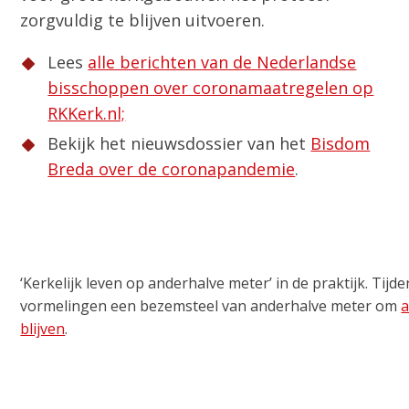
zorgvuldig te blijven uitvoeren.
Lees
alle berichten van de Nederlandse
bisschoppen over coronamaatregelen op
RKKerk.nl;
Bekijk het nieuwsdossier van het
Bisdom
Breda over de coronapandemie
.
‘Kerkelijk leven op anderhalve meter’ in de praktijk. Tij
vormelingen een bezemsteel van anderhalve meter om
a
blijven
.