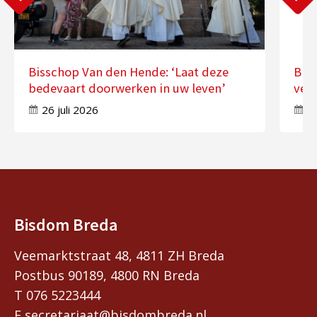
Bisschop Van den Hende: ‘Laat deze
Bis
bedevaart doorwerken in uw leven’
ver
26 juli 2026
17
Bisdom Breda
Veemarktstraat 48, 4811 ZH Breda
Postbus 90189, 4800 RN Breda
T 076 5223444
E secretariaat@bisdombreda.nl