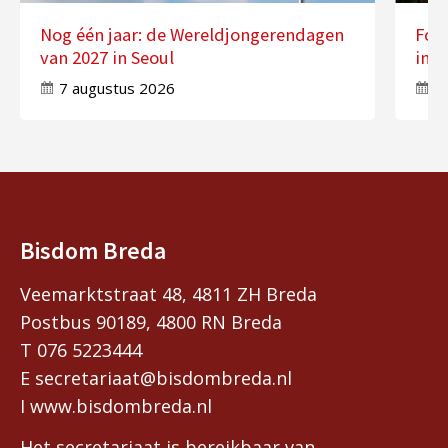
Nog één jaar: de Wereldjongerendagen
Fot
van 2027 in Seoul
in 
7 augustus 2026
7
Bisdom Breda
Veemarktstraat 48, 4811 ZH Breda
Postbus 90189, 4800 RN Breda
T 076 5223444
E secretariaat@bisdombreda.nl
I www.bisdombreda.nl
Het secretariaat is bereikbaar van