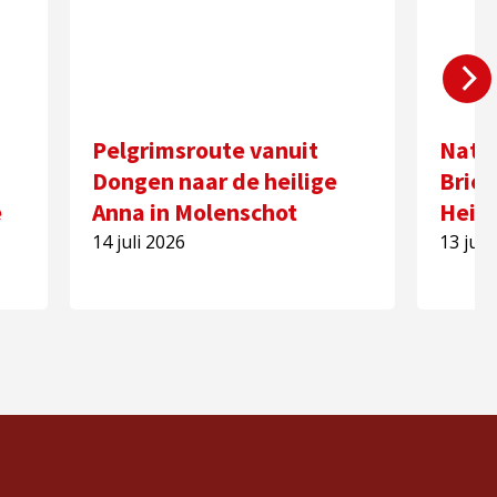
Pelgrimsroute vanuit
Nati
Dongen naar de heilige
Briel
e
Anna in Molenschot
Heili
14 juli 2026
13 juli