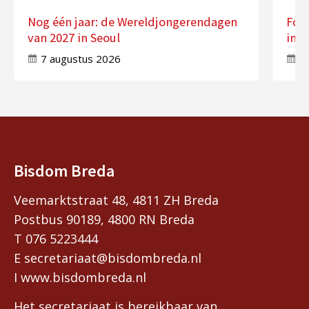
Nog één jaar: de Wereldjongerendagen
Fot
van 2027 in Seoul
in 
7 augustus 2026
7
Bisdom Breda
Veemarktstraat 48, 4811 ZH Breda
Postbus 90189, 4800 RN Breda
T 076 5223444
E secretariaat@bisdombreda.nl
I www.bisdombreda.nl
Het secretariaat is bereikbaar van