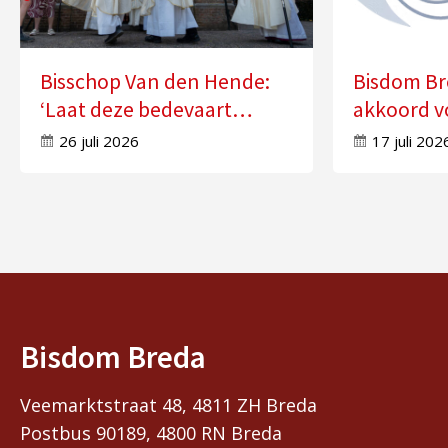
Bisschop Van den Hende:
Bisdom Br
‘Laat deze bedevaart
akkoord v
doorwerken in uw leven’
zes kerke
26 juli 2026
17 juli 202
Bisdom Breda
Veemarktstraat 48, 4811 ZH Breda
Postbus 90189, 4800 RN Breda