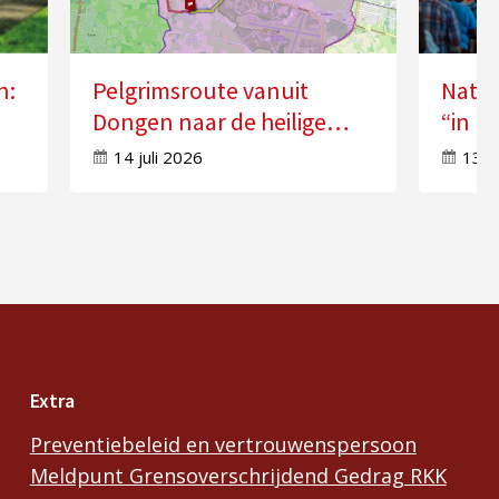
n:
Pelgrimsroute vanuit
Natio
Dongen naar de heilige
“in k
n”
Anna in Molenschot
Geest
14 juli 2026
13 j
Extra
Preventiebeleid en vertrouwenspersoon
Meldpunt Grensoverschrijdend Gedrag RKK