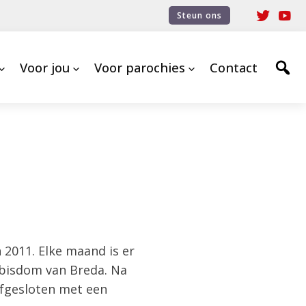
Steun ons
Voor jou
Voor parochies
Contact
 2011. Elke maand is er
 bisdom van Breda. Na
afgesloten met een