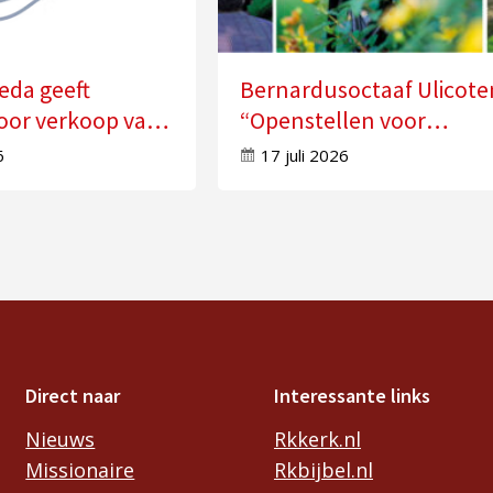
eda geeft
Bernardusoctaaf Ulicote
oor verkoop van
“Openstellen voor
n
veranderingen in je leve
6
17 juli 2026
Direct naar
Interessante links
Nieuws
Rkkerk.nl
Missionaire
Rkbijbel.nl