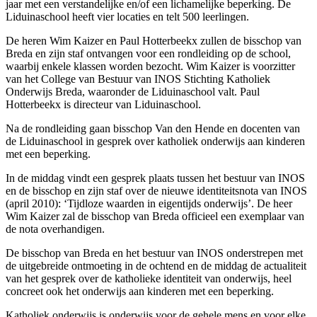
jaar met een verstandelijke en/of een lichamelijke beperking. De
Liduinaschool heeft vier locaties en telt 500 leerlingen.
De heren Wim Kaizer en Paul Hotterbeekx zullen de bisschop van
Breda en zijn staf ontvangen voor een rondleiding op de school,
waarbij enkele klassen worden bezocht. Wim Kaizer is voorzitter
van het College van Bestuur van INOS Stichting Katholiek
Onderwijs Breda, waaronder de Liduinaschool valt. Paul
Hotterbeekx is directeur van Liduinaschool.
Na de rondleiding gaan bisschop Van den Hende en docenten van
de Liduinaschool in gesprek over katholiek onderwijs aan kinderen
met een beperking.
In de middag vindt een gesprek plaats tussen het bestuur van INOS
en de bisschop en zijn staf over de nieuwe identiteitsnota van INOS
(april 2010): ‘Tijdloze waarden in eigentijds onderwijs’. De heer
Wim Kaizer zal de bisschop van Breda officieel een exemplaar van
de nota overhandigen.
De bisschop van Breda en het bestuur van INOS onderstrepen met
de uitgebreide ontmoeting in de ochtend en de middag de actualiteit
van het gesprek over de katholieke identiteit van onderwijs, heel
concreet ook het onderwijs aan kinderen met een beperking.
Katholiek onderwijs is onderwijs voor de gehele mens en voor elke