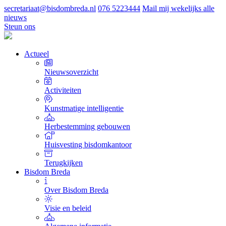
secretariaat@bisdombreda.nl
076 5223444
Mail mij wekelijks alle
nieuws
Steun ons
Actueel
Nieuwsoverzicht
Activiteiten
Kunstmatige intelligentie
Herbestemming gebouwen
Huisvesting bisdomkantoor
Terugkijken
Bisdom Breda
Over Bisdom Breda
Visie en beleid