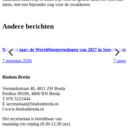
mens, met een bijzonder oog voor de zwakkeren.
Andere berichten
Nog één jaar: de Wereldjongerendagen van 2027 in Seoul
Fotore
7 augustus 2026
7 augus
Bisdom Breda
Veemarktstraat 48, 4811 ZH Breda
Postbus 90189, 4800 RN Breda
T 076 5223444
E secretariaat@bisdombreda.nl
I www.bisdombreda.nl
Het secretariaat is bereikbaar van
maandag t/m vrijdag (8:30-12:30 uur)