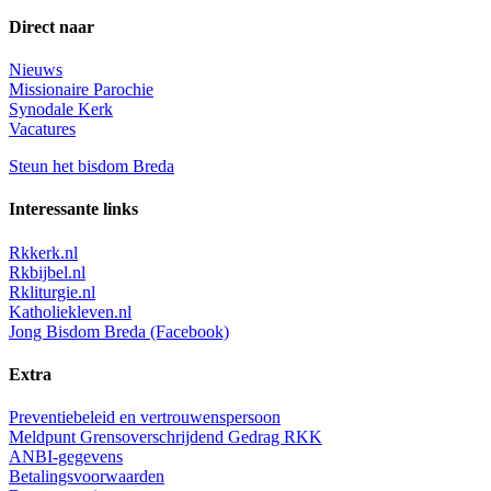
Direct naar
Nieuws
Missionaire Parochie
Synodale Kerk
Vacatures
Steun het bisdom Breda
Interessante links
Rkkerk.nl
Rkbijbel.nl
Rkliturgie.nl
Katholiekleven.nl
Jong Bisdom Breda (Facebook)
Extra
Preventiebeleid en vertrouwenspersoon
Meldpunt Grensoverschrijdend Gedrag RKK
ANBI-gegevens
Betalingsvoorwaarden