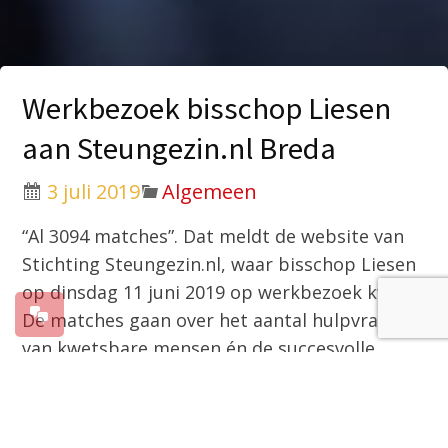
Werkbezoek bisschop Liesen
aan Steungezin.nl Breda
3 juli 2019
Algemeen
“Al 3094 matches”. Dat meldt de website van
Stichting Steungezin.nl, waar bisschop Liesen
op dinsdag 11 juni 2019 op werkbezoek kwam.
De matches gaan over het aantal hulpvragen
van kwetsbare mensen én de succesvolle
invulling door donateurs die in een prangende
behoefte hebben voorzien. “Steungezin sluit
aan bij wat nodig is”, concludeert de bisschop