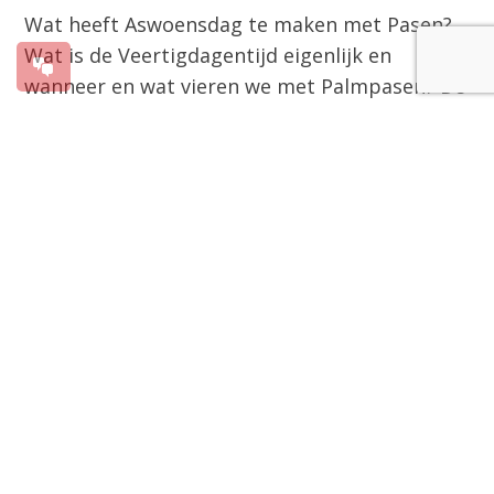
Wat heeft Aswoensdag te maken met Pasen?
Wat is de Veertigdagentijd eigenlijk en
wanneer en wat vieren we met Palmpasen? De
website
www.vier.nu
geeft antwoord op al
deze vragen en meer. Bij het begin van de
Veertigdagentijd is op www.vier.nu allerlei
achtergrondinformatie over Pasen
beschikbaar gemaakt. Belangrijk is de oproep
om Pasen mee te vieren in de eigen parochie.
Parochie ondersteunend
De website is in 2022 van start gegaan met
Vier.nu Kerstmis
. Net als met Kerstmis is ook
nu het doel om mensen op te roepen zo veel
mogelijk naar de vieringen in de eigen
parochie te gaan. Een belangrijke link op