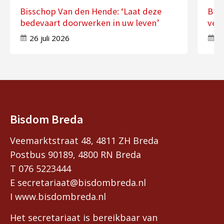
Bisschop Van den Hende: ‘Laat deze
Bis
bedevaart doorwerken in uw leven’
ver
26 juli 2026
17
Bisdom Breda
Veemarktstraat 48, 4811 ZH Breda
Postbus 90189, 4800 RN Breda
T 076 5223444
E secretariaat@bisdombreda.nl
I www.bisdombreda.nl
Het secretariaat is bereikbaar van