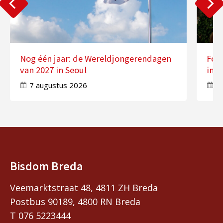
Nog één jaar: de Wereldjongerendagen
Fot
van 2027 in Seoul
in 
7 augustus 2026
7
Bisdom Breda
Veemarktstraat 48, 4811 ZH Breda
Postbus 90189, 4800 RN Breda
T 076 5223444