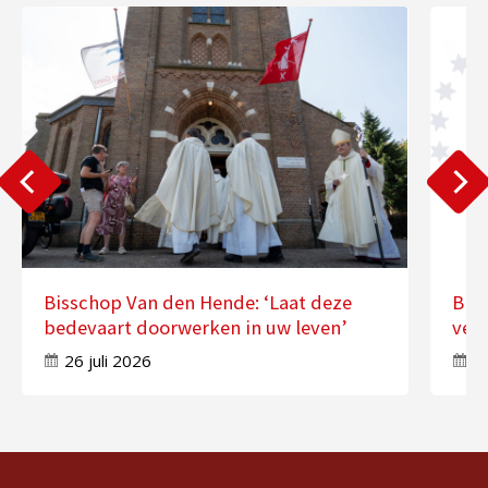
Bisschop Van den Hende: ‘Laat deze
Bis
bedevaart doorwerken in uw leven’
ver
26 juli 2026
17