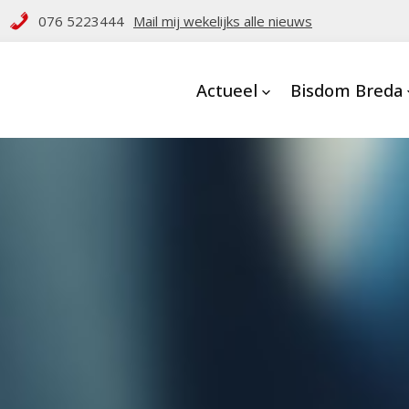
076 5223444
Mail mij wekelijks alle nieuws
Actueel
Bisdom Breda