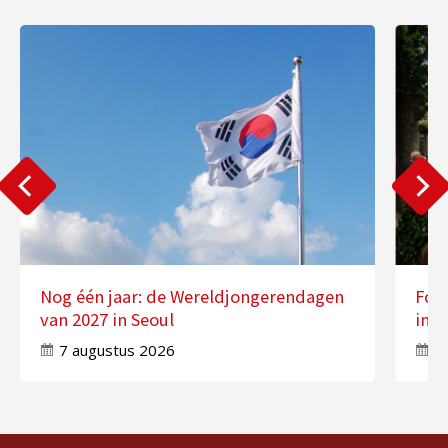
Nog één jaar: de Wereldjongerendagen
Fot
van 2027 in Seoul
in 
7 augustus 2026
7