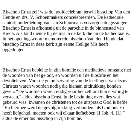
Bisschop Ernst zelf was de hoofdcelebrant terwijl bisschop Van den
Hende en drs. V. Schoenmakers concelebreerden. De kathedrale
cantorij onder leiding van Jan Schuurmans verzorgde de gezangen.
Bisschop Ernst is afkomstig uit de parochie in de binnenstad van
Breda. Als kind diende hij de mis in de kerk die nu de kathedraal is.
In het openingswoord memoreerde bisschop Van den Hende dat
bisschop Ernst in deze kerk zijn eerste Heilige Mis heeft
opgedragen.
Bisschop Ernst bepleitte in zijn homilie een meditatieve omgang met
de woorden van het geloof, en woorden uit de filosofie en het
devotieleven. Voor de geloofservaring van de leerlingen van Jezus
Christus waren woorden nodig die hieraan uitdrukking konden
geven. “De woorden waren nodig voor henzelf om hun ervaring te
verstaan,” aldus bisschop Ernst. In de bezinning over alles wat
gebeurd was, kwamen de christenen tot de uitspraak: God is liefde.
“En hiermee werd de gevolgtrekking verbonden: als God ons zo
heeft liefgehad, moeten ook wij elkaar liefhebben (1 Joh. 4, 11),”
aldus de emeritus-bisschop in zijn homilie.