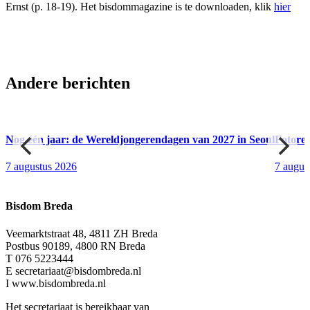
Ernst (p. 18-19). Het bisdommagazine is te downloaden, klik
hier
Andere berichten
Nog één jaar: de Wereldjongerendagen van 2027 in Seoul
Fotore
7 augustus 2026
7 augus
Bisdom Breda
Veemarktstraat 48, 4811 ZH Breda
Postbus 90189, 4800 RN Breda
T 076 5223444
E secretariaat@bisdombreda.nl
I www.bisdombreda.nl
Het secretariaat is bereikbaar van