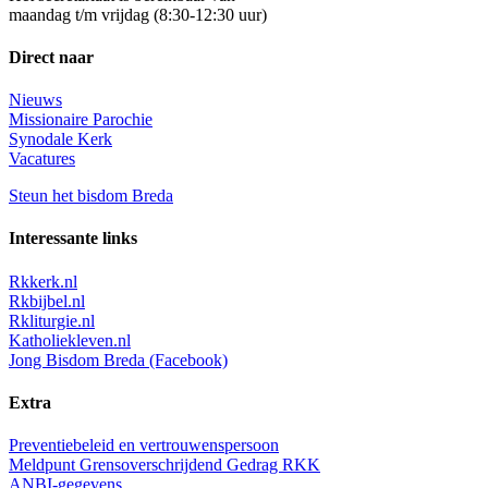
maandag t/m vrijdag (8:30-12:30 uur)
Direct naar
Nieuws
Missionaire Parochie
Synodale Kerk
Vacatures
Steun het bisdom Breda
Interessante links
Rkkerk.nl
Rkbijbel.nl
Rkliturgie.nl
Katholiekleven.nl
Jong Bisdom Breda (Facebook)
Extra
Preventiebeleid en vertrouwenspersoon
Meldpunt Grensoverschrijdend Gedrag RKK
ANBI-gegevens