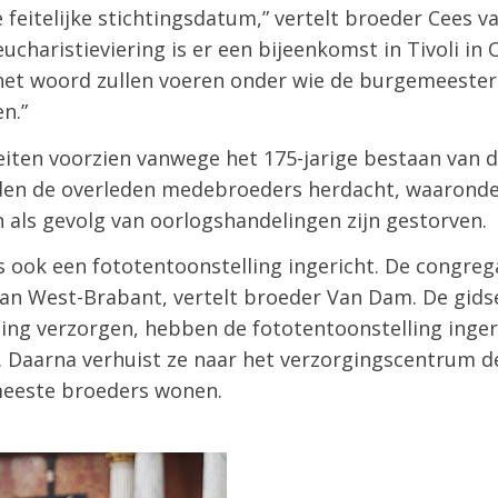
 feitelijke stichtingsdatum,” vertelt broeder Cees 
eucharistieviering is er een bijeenkomst in Tivoli i
 het woord zullen voeren onder wie de burgemeeste
n.”
teiten voorzien vanwege het 175-jarige bestaan van 
rden de overleden medebroeders herdacht, waaronde
en als gevolg van oorlogshandelingen zijn gestorven.
 ook een fototentoonstelling ingericht. De congreg
 van West-Brabant, vertelt broeder Van Dam. De gids
eiding verzorgen, hebben de fototentoonstelling inger
. Daarna verhuist ze naar het verzorgingscentrum d
eeste broeders wonen.