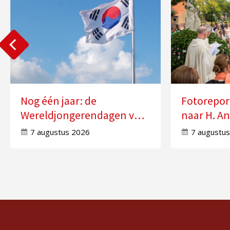
Nog één jaar: de
Fotorepor
Wereldjongerendagen van
naar H. An
2027 in Seoul
Molensch
7 augustus 2026
7 augustu