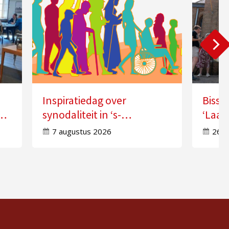
Inspiratiedag over
Bissc
synodaliteit in ‘s-
‘Laat
Hertogenbosch
doorw
7 augustus 2026
26 j