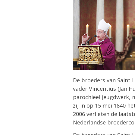
De broeders van Saint L
vader Vincentius (Jan H
parochieel jeugdwerk, m
zij in op 15 mei 1840 het
2006 verlieten de laats
Nederlandse broedercong
De broeders van Saint L