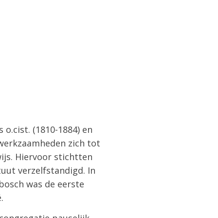
 o.cist. (1810-1884) en
n werkzaamheden zich tot
js. Hiervoor stichtten
ituut verzelfstandigd. In
nbosch was de eerste
.
 congregatie pauselijk