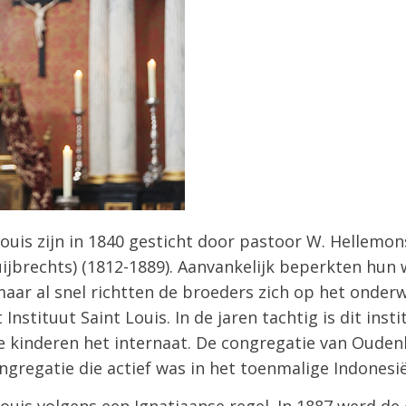
ouis zijn in 1840 gesticht door pastoor W. Hellemons
uijbrechts) (1812-1889). Aanvankelijk beperkten hu
aar al snel richtten de broeders zich op het onderwi
 Instituut Saint Louis. In de jaren tachtig is dit inst
te kinderen het internaat. De congregatie van Oude
regatie die actief was in het toenmalige Indonesië
ouis volgens een Ignatiaanse regel. In 1887 werd de