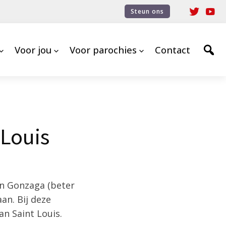
Steun ons
Voor jou
Voor parochies
Contact
 Louis
an Gonzaga (beter
an. Bij deze
an Saint Louis.