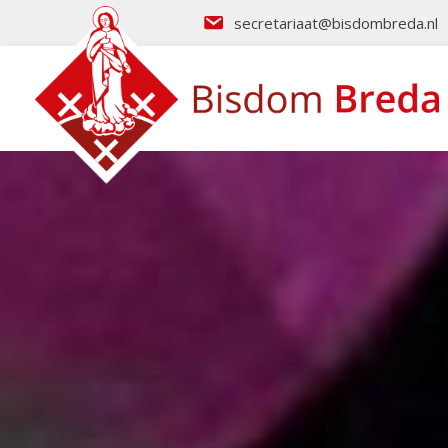
secretariaat@bisdombreda.nl