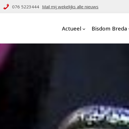
076 5223444
Mail mij wekelijks alle nieuws
Actueel
Bisdom Breda