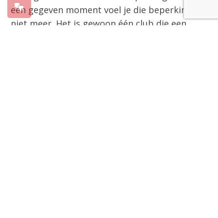
een gegeven moment voel je die beperking
niet meer. Het is gewoon één club die een
thuis heeft gecreëerd samen, voor elkaar.” Op
vrijdag 25 mei bezocht bisschop Liesen het
Thomashuis van Helma en Ad Huijsmans in
Oudenbosch.
Katholiekleven.nl was erbij en maakte een
mooie video. Lesley vertelt daarin dat ze het
leuk vindt in het Thomashuis. Sinds ze in het
Thomashuis woont, heeft ze er acht broers en
zussen bij gekregen. De bisschop heeft ook
een cadeau meegenomen voor de bewoners
van het huis: een kijkbijbel en een kaars met
een bijzonder toepasselijke tekst.
Bekijk de video: