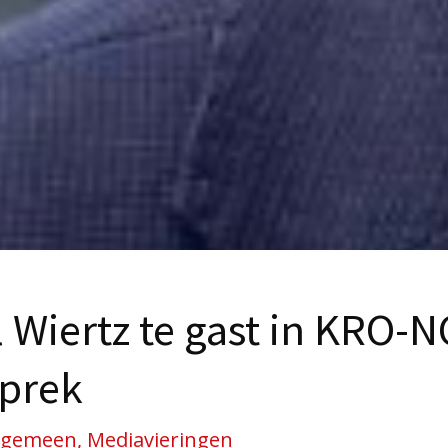
l Wiertz te gast in KRO-
sprek
lgemeen, Mediavieringen