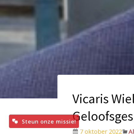
Vicaris Wie
Geloofsge
Steun onze missie!
7 oktober 2022
A