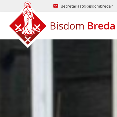
secretariaat@bisdombreda.nl