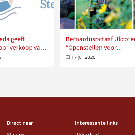
eda geeft
Bernardusoctaaf Ulicote
oor verkoop van
“Openstellen voor
n
veranderingen in je leve
6
17 juli 2026
Direct naar
Interessante links
Nieuws
Rkkerk.nl