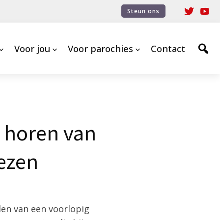
Steun ons
Voor jou
Voor parochies
Contact
t horen van
ezen
den van een voorlopig