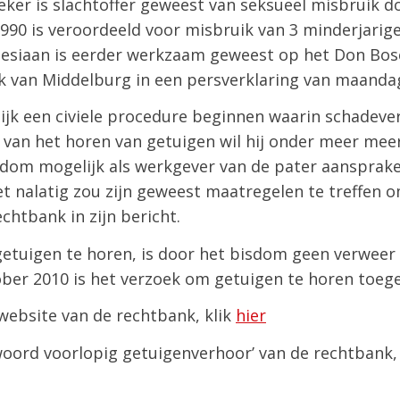
ker is slachtoffer geweest van seksueel misbruik do
990 is veroordeeld voor misbruik van 3 minderjarig
esiaan is eerder werkzaam geweest op het Don Bosco 
ank van Middelburg in een persverklaring van maand
lijk een civiele procedure beginnen waarin schadev
van het horen van getuigen wil hij onder meer meer 
sdom mogelijk als werkgever van de pater aansprake
t nalatig zou zijn geweest maatregelen te treffen 
chtbank in zijn bericht.
etuigen te horen, is door het bisdom geen verweer 
ober 2010 is het verzoek om getuigen te horen toeg
website van de rechtbank, klik
hier
woord voorlopig getuigenverhoor’ van de rechtbank,