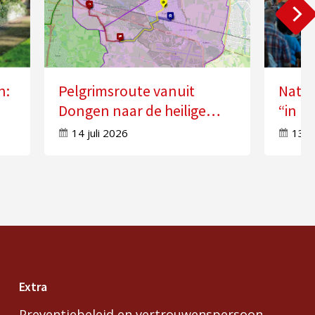
n:
Pelgrimsroute vanuit
Natio
Dongen naar de heilige
“in k
n”
Anna in Molenschot
Geest
14 juli 2026
13 j
Extra
Preventiebeleid en vertrouwenspersoon