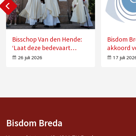
Bisschop Van den Hende:
Bisdom Br
‘Laat deze bedevaart
akkoord v
doorwerken in uw leven’
zes kerke
26 juli 2026
17 juli 202
Bisdom Breda