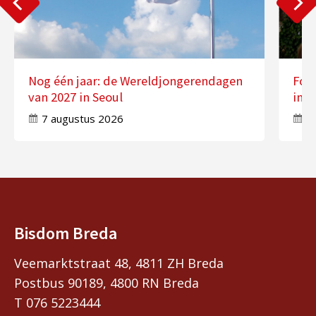
Nog één jaar: de Wereldjongerendagen
Fot
van 2027 in Seoul
in 
7 augustus 2026
7
Bisdom Breda
Veemarktstraat 48, 4811 ZH Breda
Postbus 90189, 4800 RN Breda
T 076 5223444