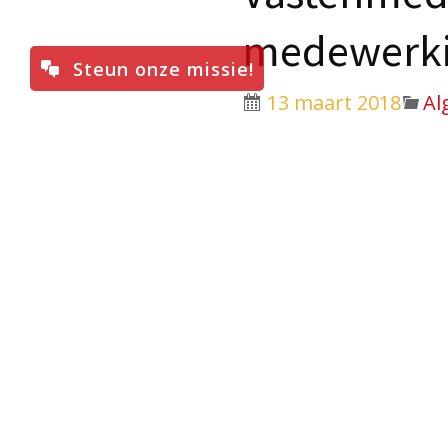
medewerki
Steun onze missie!
13 maart 2018
Al
“De zeven laatste woord
door de componist Jose
Catharinaparochie Oost
passieconcert met deze
Het concert vindt plaats
van Karel De Wilde, bre
toe. De bisschop verzor
het kruis. Een van de ‘k
“Ik heb dorst” (Johannes 
Zo wordt dit klassieke 