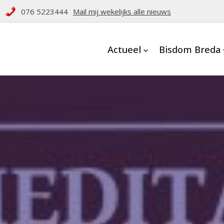
076 5223444
Mail mij wekelijks alle nieuws
Actueel
Bisdom Breda