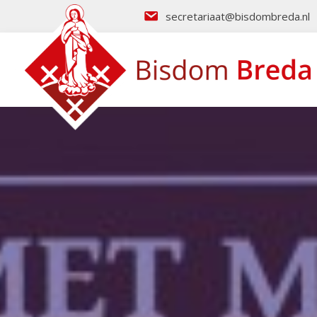
secretariaat@bisdombreda.nl