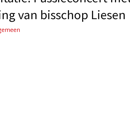
ng van bisschop Liesen
gemeen
en van onze Verlosser aan het kruis” is een vastenm
ph Haydn (1732 – 1809). Op zondag 18 maart om 15.
erhout in samenwerking met het Sint Franciscusce
 muzikale meditatie.
 in de Sint-Jansbasiliek te Oosterhout. La Chapelle 
ngt de compositie ten gehore. Bisschop Liesen licht
gt de meditaties bij telkens een van de zeven laats
ruiswoorden’ is: “Vrouw zie daar uw zoon” (Johannes 19
19, 28).
meesterwerk op authentieke wijze uitgevoerd en bre